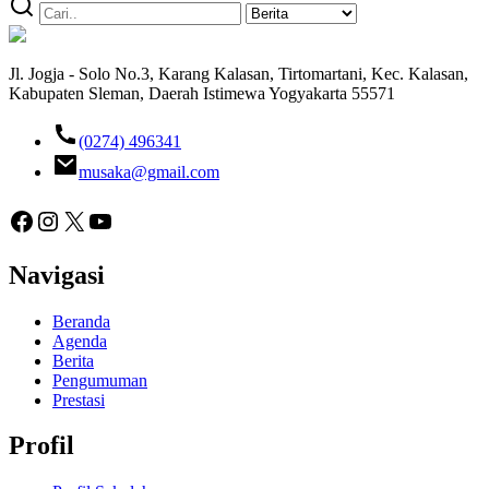
Jl. Jogja - Solo No.3, Karang Kalasan, Tirtomartani, Kec. Kalasan,
Kabupaten Sleman, Daerah Istimewa Yogyakarta 55571
(0274) 496341
musaka@gmail.com
Facebook
Instagram
X
YouTube
Navigasi
Beranda
Agenda
Berita
Pengumuman
Prestasi
Profil