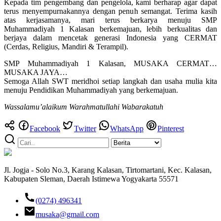
Kepada tim pengembang dan pengelola, kami berharap agar dapat
terus menyempurnakannya dengan penuh semangat. Terima kasih
atas kerjasamanya, mari terus berkarya menuju SMP
Muhammadiyah 1 Kalasan berkemajuan, lebih berkualitas dan
berjaya dalam mencetak generasi Indonesia yang CERMAT
(Cerdas, Religius, Mandiri & Terampil).
SMP Muhammadiyah 1 Kalasan, MUSAKA CERMAT…
MUSAKA JAYA…
Semoga Allah SWT meridhoi setiap langkah dan usaha mulia kita
menuju Pendidikan Muhammadiyah yang berkemajuan.
Wassalamu’alaikum Warahmatullahi Wabarakatuh
Facebook
Twitter
WhatsApp
Pinterest
Jl. Jogja - Solo No.3, Karang Kalasan, Tirtomartani, Kec. Kalasan,
Kabupaten Sleman, Daerah Istimewa Yogyakarta 55571
(0274) 496341
musaka@gmail.com