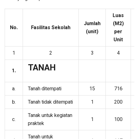
Luas
Jumlah
(M2)
No.
Fasilitas Sekolah
P
(unit)
per
Unit
1
2
3
4
TANAH
1.
a.
Tanah ditempati
15
716
Y
b.
Tanah tidak ditempati
1
200
y
Tanak untuk kegiatan
c.
1
100
y
praktek
Tanah untuk