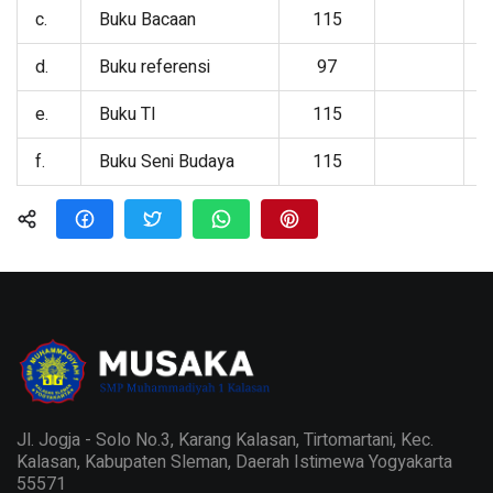
c.
Buku Bacaan
115
d.
Buku referensi
97
e.
Buku TI
115
f.
Buku Seni Budaya
115
Jl. Jogja - Solo No.3, Karang Kalasan, Tirtomartani, Kec.
Kalasan, Kabupaten Sleman, Daerah Istimewa Yogyakarta
55571