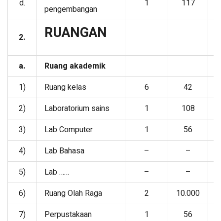
d.
1
117
y
pengembangan
RUANGAN
2.
a.
Ruang akademik
1)
Ruang kelas
6
42
Y
2)
Laboratorium sains
1
108
Y
3)
Lab Computer
1
56
Y
4)
Lab Bahasa
–
–
5)
Lab ……
–
–
6)
Ruang Olah Raga
2
10.000
D
7)
Perpustakaan
1
56