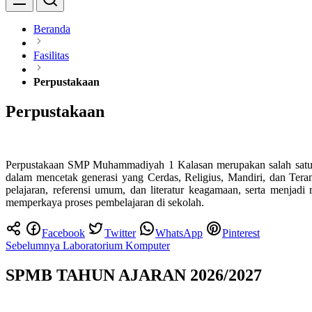
Beranda
Fasilitas
Perpustakaan
Perpustakaan
Perpustakaan SMP Muhammadiyah 1 Kalasan merupakan salah satu fasi
dalam mencetak generasi yang Cerdas, Religius, Mandiri, dan Ter
pelajaran, referensi umum, dan literatur keagamaan, serta menja
memperkaya proses pembelajaran di sekolah.
Facebook
Twitter
WhatsApp
Pinterest
Navigasi
Sebelumnya
Laboratorium Komputer
pos
SPMB TAHUN AJARAN 2026/2027