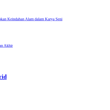
pkan Keindahan Alam dalam Karya Seni
an Akhir
rid