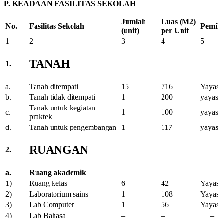
P. KEADAAN FASILITAS SEKOLAH
Jumlah
Luas (M2)
No.
Fasilitas Sekolah
Pemi
(unit)
per Unit
1
2
3
4
5
TANAH
1.
a.
Tanah ditempati
15
716
Yaya
b.
Tanah tidak ditempati
1
200
yaya
Tanak untuk kegiatan
c.
1
100
yaya
praktek
d.
Tanah untuk pengembangan
1
117
yaya
RUANGAN
2.
a.
Ruang akademik
1)
Ruang kelas
6
42
Yaya
2)
Laboratorium sains
1
108
Yaya
3)
Lab Computer
1
56
Yaya
4)
Lab Bahasa
–
–
–