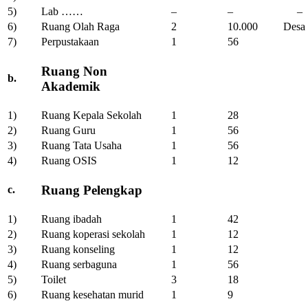
5)
Lab ……
–
–
–
6)
Ruang Olah Raga
2
10.000
Desa
7)
Perpustakaan
1
56
Ruang Non
b.
Akademik
1)
Ruang Kepala Sekolah
1
28
2)
Ruang Guru
1
56
3)
Ruang Tata Usaha
1
56
4)
Ruang OSIS
1
12
Ruang Pelengkap
c.
1)
Ruang ibadah
1
42
2)
Ruang koperasi sekolah
1
12
3)
Ruang konseling
1
12
4)
Ruang serbaguna
1
56
5)
Toilet
3
18
6)
Ruang kesehatan murid
1
9