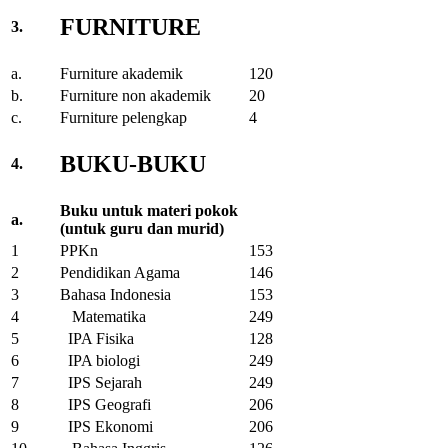
FURNITURE
3.
a.
Furniture akademik
120
b.
Furniture non akademik
20
c.
Furniture pelengkap
4
BUKU-BUKU
4.
Buku untuk materi pokok
a.
(untuk guru dan murid)
1
PPKn
153
2
Pendidikan Agama
146
3
Bahasa Indonesia
153
4
Matematika
249
5
IPA Fisika
128
6
IPA biologi
249
7
IPS Sejarah
249
8
IPS Geografi
206
9
IPS Ekonomi
206