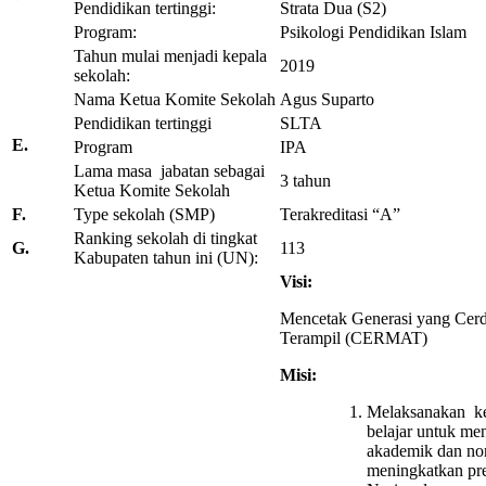
Pendidikan tertinggi:
Strata Dua (S2)
Program:
Psikologi Pendidikan Islam
Tahun mulai menjadi kepala
2019
sekolah:
Nama Ketua Komite Sekolah
Agus Suparto
Pendidikan tertinggi
SLTA
E.
Program
IPA
Lama masa jabatan sebagai
3 tahun
Ketua Komite Sekolah
F.
Type sekolah (SMP)
Terakreditasi “A”
Ranking sekolah di tingkat
G.
113
Kabupaten tahun ini (UN):
Visi:
Mencetak Generasi yang Cerda
Terampil (CERMAT)
Misi:
Melaksanakan ke
belajar untuk m
akademik dan no
meningkatkan pre