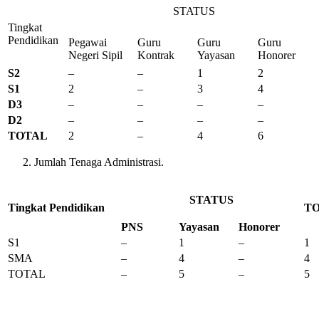
STATUS
Tingkat
Pendidikan
Pegawai
Guru
Guru
Guru
Negeri Sipil
Kontrak
Yayasan
Honorer
S2
–
–
1
2
S1
2
–
3
4
D3
–
–
–
–
D2
–
–
–
–
TOTAL
2
–
4
6
Jumlah Tenaga Administrasi.
STATUS
Tingkat Pendidikan
T
PNS
Yayasan
Honorer
S1
–
1
–
1
SMA
–
4
–
4
TOTAL
–
5
–
5