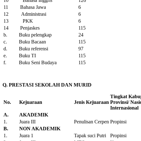
10
Bahasa Inggris
126
11
Bahasa Jawa
6
12
Administrasi
6
13
PKK
6
14
Penjaskes
115
b.
Buku pelengkap
24
c.
Buku Bacaan
115
d.
Buku referensi
97
e.
Buku TI
115
f.
Buku Seni Budaya
115
Q. PRESTASI SEKOLAH DAN MURID
Tingkat Kabu
No.
Kejuaraan
Jenis Kejuaraan
Provinsi/ Nasi
Internasional
A.
AKADEMIK
1.
Juara III
Penulisan Cerpen
Propinsi
B.
NON AKADEMIK
1.
Juara 1
Tapak suci Putri
Propinsi