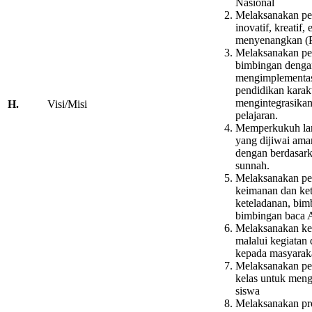
Nasional
Melaksanakan pem
inovatif, kreatif, 
menyenangkan 
Melaksanakan pe
bimbingan denga
mengimplementasi
pendidikan kara
mengintegrasikan
H.
Visi/Misi
pelajaran.
Memperkukuh la
yang dijiwai ama
dengan berdasar
sunnah.
Melaksanakan pe
keimanan dan ke
keteladanan, bim
bimbingan baca 
Melaksanakan keg
malalui kegiatan 
kepada masyaraka
Melaksanakan pem
kelas untuk men
siswa
Melaksanakan pr