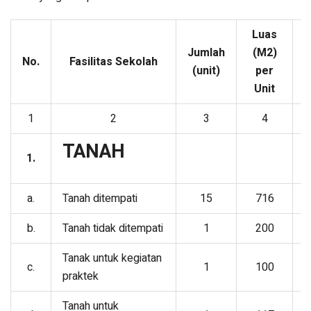
Luas
Jumlah
(M2)
No.
Fasilitas Sekolah
P
(unit)
per
Unit
1
2
3
4
TANAH
1.
a.
Tanah ditempati
15
716
Y
b.
Tanah tidak ditempati
1
200
y
Tanak untuk kegiatan
c.
1
100
y
praktek
Tanah untuk