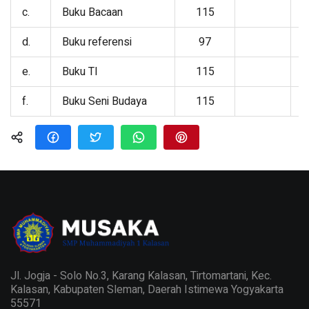
c.
Buku Bacaan
115
d.
Buku referensi
97
e.
Buku TI
115
f.
Buku Seni Budaya
115
Jl. Jogja - Solo No.3, Karang Kalasan, Tirtomartani, Kec.
Kalasan, Kabupaten Sleman, Daerah Istimewa Yogyakarta
55571