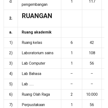
d.
1
117
y
pengembangan
RUANGAN
2.
a.
Ruang akademik
1)
Ruang kelas
6
42
Y
2)
Laboratorium sains
1
108
Y
3)
Lab Computer
1
56
Y
4)
Lab Bahasa
–
–
5)
Lab ……
–
–
6)
Ruang Olah Raga
2
10.000
D
7)
Perpustakaan
1
56