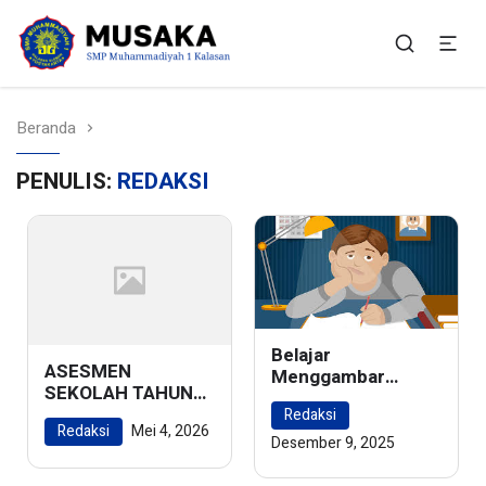
SMP Muhammadiyah 1
Situs Resmi SMP Muhammadiyah 1 Kalasan
Kalasan
Beranda
PENULIS:
REDAKSI
Belajar
ASESMEN
Menggambar
SEKOLAH TAHUN
Ragam Hias Flora
AJARAN 2025/2026
Redaksi
dan Fauna:
Redaksi
Mei 4, 2026
Menghidupkan
Desember 9, 2025
Keindahan Alam
dalam Karya Seni