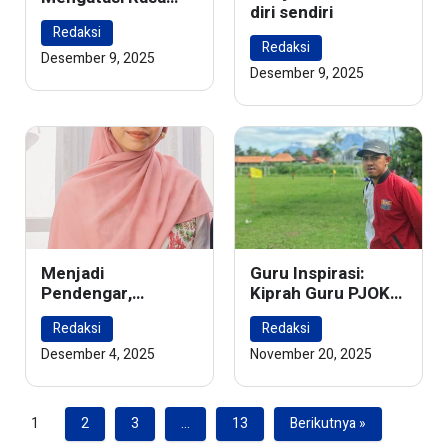
diri sendiri
Malas Belajar
Redaksi
Menjelang Ujian
Redaksi
Akhir
Desember 9, 2025
Desember 9, 2025
Menjadi
Guru Inspirasi:
Pendengar,
Kiprah Guru PJOK
Penuntun, dan
dalam Membangun
Redaksi
Redaksi
Sahabat: Kisah
Karakter Siswa
Guru BK Inspiratif
Desember 4, 2025
November 20, 2025
di SMP
Muhammadiyah 1
Kalasan
1
2
3
…
13
Berikutnya »