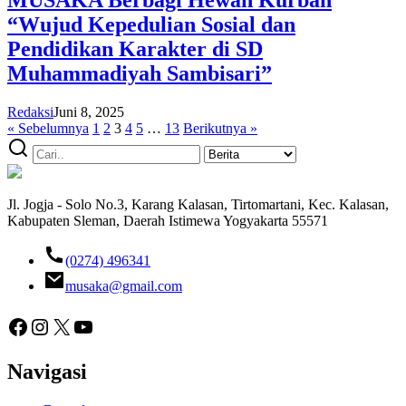
MUSAKA Berbagi Hewan Kurban
“Wujud Kepedulian Sosial dan
Pendidikan Karakter di SD
Muhammadiyah Sambisari”
Redaksi
Juni 8, 2025
« Sebelumnya
1
2
3
4
5
…
13
Berikutnya »
Jl. Jogja - Solo No.3, Karang Kalasan, Tirtomartani, Kec. Kalasan,
Kabupaten Sleman, Daerah Istimewa Yogyakarta 55571
(0274) 496341
musaka@gmail.com
Facebook
Instagram
X
YouTube
Navigasi