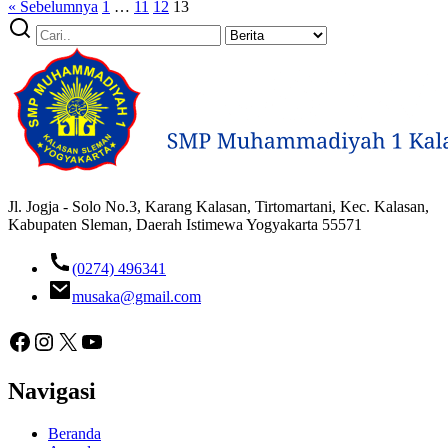
« Sebelumnya
1
…
11
12
13
Jl. Jogja - Solo No.3, Karang Kalasan, Tirtomartani, Kec. Kalasan,
Kabupaten Sleman, Daerah Istimewa Yogyakarta 55571
(0274) 496341
musaka@gmail.com
Facebook
Instagram
X
YouTube
Navigasi
Beranda