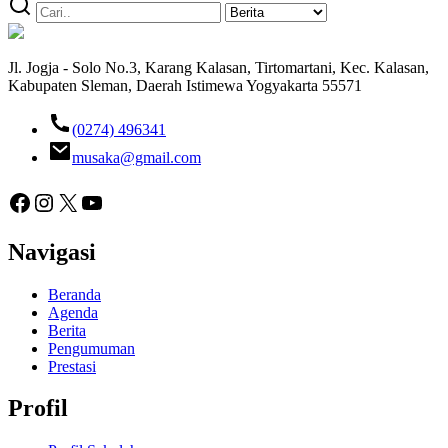
Jl. Jogja - Solo No.3, Karang Kalasan, Tirtomartani, Kec. Kalasan,
Kabupaten Sleman, Daerah Istimewa Yogyakarta 55571
(0274) 496341
musaka@gmail.com
Facebook
Instagram
X
YouTube
Navigasi
Beranda
Agenda
Berita
Pengumuman
Prestasi
Profil