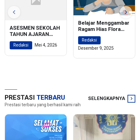
Belajar Menggambar
ASESMEN SEKOLAH
Ragam Hias Flora
TAHUN AJARAN
dan Fauna:
2025/2026
Redaksi
Menghidupkan
Redaksi
Mei 4, 2026
Keindahan Alam
Desember 9, 2025
dalam Karya Seni
PRESTASI
TERBARU
SELENGKAPNYA
Prestasi terbaru yang berhasil kami raih