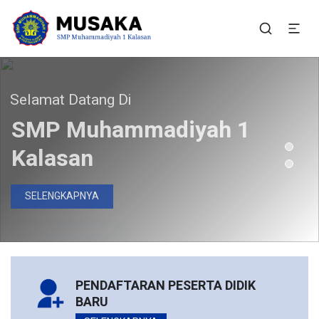
SMP Muhammadiyah 1
Situs Resmi SMP Muhammadiyah 1 Kalasan
Kalasan
elamat Datang Di
Bergabunglah Bersama Kami
Pendaftaran Peserta
SMP Muhammadiyah 1
Didik Baru Telah Dibuka
Kalasan
DAFTAR SEKARANG
SELENGKAPNYA
PENDAFTARAN PESERTA DIDIK
BARU