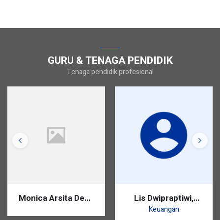
GURU & TENAGA PENDIDIK
Tenaga pendidik profesional
Monica Arsita Dewi,
Lis Dwipraptiwi,
S.Pd.
S.Pd.
Keuangan