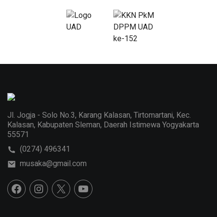
Jl. Jogja - Solo No.3, Karang Kalasan, Tirtomartani, Kec.
Kalasan, Kabupaten Sleman, Daerah Istimewa Yogyakarta
55571
(0274) 496341
musaka@gmail.com