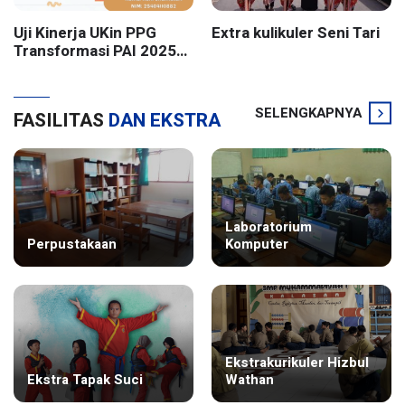
Uji Kinerja UKin PPG
Extra kulikuler Seni Tari
Transformasi PAI 2025
Batch 2 UIN Sunan
Kalijaga Yogyakarta
SELENGKAPNYA
FASILITAS
DAN EKSTRA
Laboratorium
Perpustakaan
Komputer
Ekstrakurikuler Hizbul
Ekstra Tapak Suci
Wathan