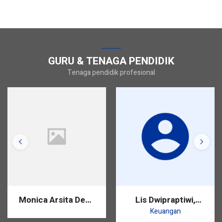
GURU & TENAGA PENDIDIK
Tenaga pendidik profesional
Monica Arsita Dewi,
Lis Dwipraptiwi,
S.Pd.
S.Pd.
Keuangan