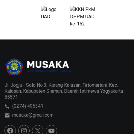
Jl. Jogja - Solo No.3, Karang Kalasan, Tirtomartani, Kec.
Kalasan, Kabupaten Sleman, Daerah Istimewa Yogyakarta
55571
(0274) 496341
musaka@gmail.com