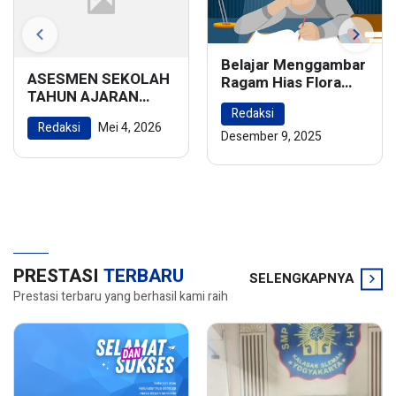
Belajar Menggambar
ASESMEN SEKOLAH
Ragam Hias Flora
TAHUN AJARAN
dan Fauna:
2025/2026
Redaksi
Menghidupkan
Redaksi
Mei 4, 2026
Keindahan Alam
Desember 9, 2025
dalam Karya Seni
PRESTASI
TERBARU
SELENGKAPNYA
Prestasi terbaru yang berhasil kami raih