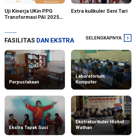
Uji Kinerja UKin PPG
Extra kulikuler Seni Tari
Transformasi PAI 2025
Batch 2 UIN Sunan
Kalijaga Yogyakarta
SELENGKAPNYA
FASILITAS
DAN EKSTRA
Laboratorium
Perpustakaan
Komputer
Ekstrakurikuler Hizbul
Ekstra Tapak Suci
Wathan