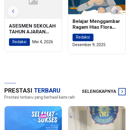
Belajar Menggambar
ASESMEN SEKOLAH
Ragam Hias Flora
TAHUN AJARAN
dan Fauna:
2025/2026
Redaksi
Menghidupkan
Redaksi
Mei 4, 2026
Keindahan Alam
Desember 9, 2025
dalam Karya Seni
PRESTASI
TERBARU
SELENGKAPNYA
Prestasi terbaru yang berhasil kami raih