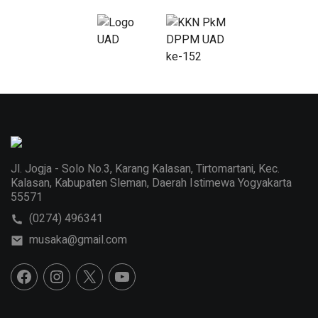
Jl. Jogja - Solo No.3, Karang Kalasan, Tirtomartani, Kec.
Kalasan, Kabupaten Sleman, Daerah Istimewa Yogyakarta
55571
(0274) 496341
musaka@gmail.com