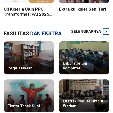
Uji Kinerja UKin PPG
Extra kulikuler Seni Tari
Transformasi PAI 2025
Batch 2 UIN Sunan
Kalijaga Yogyakarta
SELENGKAPNYA
FASILITAS
DAN EKSTRA
Laboratorium
Perpustakaan
Komputer
Ekstrakurikuler Hizbul
Ekstra Tapak Suci
Wathan