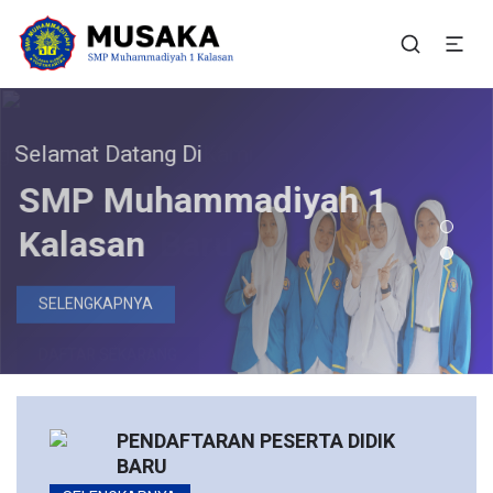
SMP Muhammadiyah 1
Situs Resmi SMP Muhammadiyah 1 Kalasan
Kalasan
lamat Datang Di
Bergabunglah Bersama Kami
Pendaftaran Peserta
SMP Muhammadiyah 1
Didik Baru Telah Dibuka
Kalasan
DAFTAR SEKARANG
SELENGKAPNYA
PENDAFTARAN PESERTA DIDIK
BARU