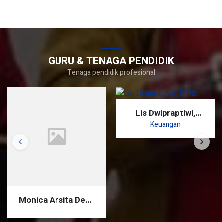
GURU & TENAGA PENDIDIK
Tenaga pendidik profesional
Lis Dwipraptiwi,
S.Pd.
Keuangan
Monica Arsita Dewi,
S.Pd.