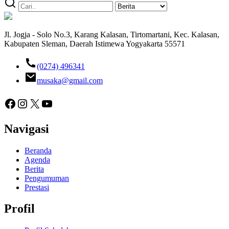
Jl. Jogja - Solo No.3, Karang Kalasan, Tirtomartani, Kec. Kalasan,
Kabupaten Sleman, Daerah Istimewa Yogyakarta 55571
(0274) 496341
musaka@gmail.com
Facebook
Instagram
X
YouTube
Navigasi
Beranda
Agenda
Berita
Pengumuman
Prestasi
Profil