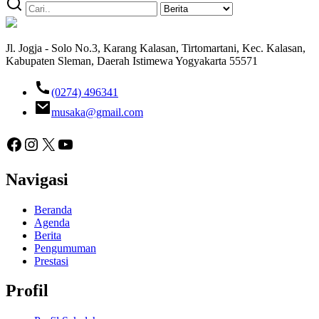
Jl. Jogja - Solo No.3, Karang Kalasan, Tirtomartani, Kec. Kalasan,
Kabupaten Sleman, Daerah Istimewa Yogyakarta 55571
(0274) 496341
musaka@gmail.com
Facebook
Instagram
X
YouTube
Navigasi
Beranda
Agenda
Berita
Pengumuman
Prestasi
Profil