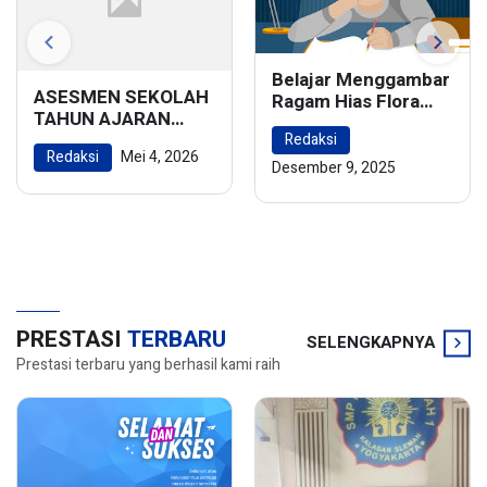
Belajar Menggambar
ASESMEN SEKOLAH
Ragam Hias Flora
TAHUN AJARAN
dan Fauna:
2025/2026
Redaksi
Menghidupkan
Redaksi
Mei 4, 2026
Keindahan Alam
Desember 9, 2025
dalam Karya Seni
PRESTASI
TERBARU
SELENGKAPNYA
Prestasi terbaru yang berhasil kami raih