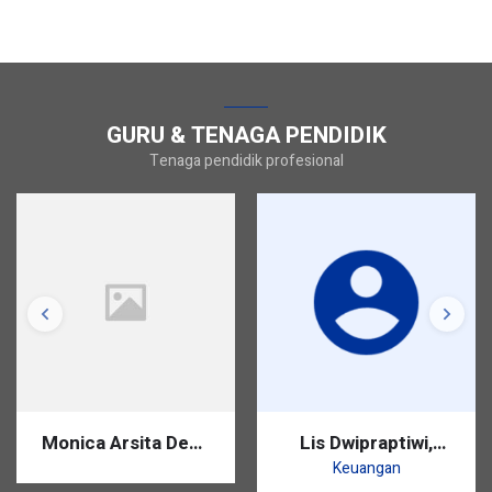
GURU & TENAGA PENDIDIK
Tenaga pendidik profesional
Monica Arsita Dewi,
Lis Dwipraptiwi,
S.Pd.
S.Pd.
Keuangan