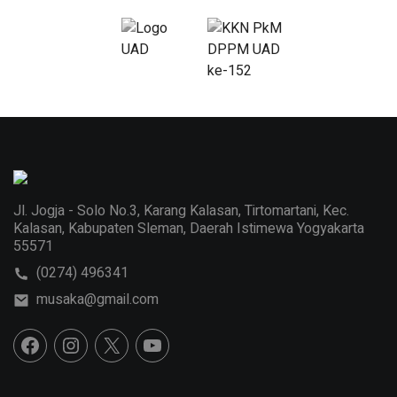
Jl. Jogja - Solo No.3, Karang Kalasan, Tirtomartani, Kec.
Kalasan, Kabupaten Sleman, Daerah Istimewa Yogyakarta
55571
(0274) 496341
musaka@gmail.com