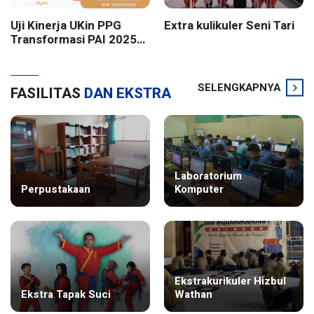
Uji Kinerja UKin PPG
Extra kulikuler Seni Tari
Transformasi PAI 2025
Batch 2 UIN Sunan
Kalijaga Yogyakarta
SELENGKAPNYA
FASILITAS
DAN EKSTRA
Laboratorium
Perpustakaan
Komputer
Ekstrakurikuler Hizbul
Ekstra Tapak Suci
Wathan