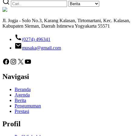
Jl. Jogja - Solo No.3, Karang Kalasan, Tirtomartani, Kec. Kalasan,
Kabupaten Sleman, Daerah Istimewa Yogyakarta 55571
(0274) 496341
musaka@gmail.com
Facebook
Instagram
X
YouTube
Navigasi
Beranda
Agenda
Berita
Pengumuman
Prestasi
Profil