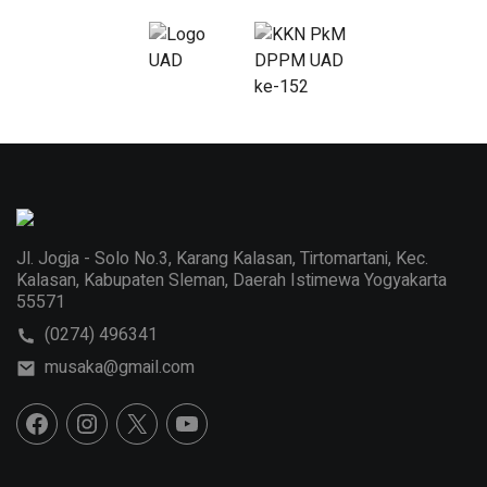
Jl. Jogja - Solo No.3, Karang Kalasan, Tirtomartani, Kec.
Kalasan, Kabupaten Sleman, Daerah Istimewa Yogyakarta
55571
(0274) 496341
musaka@gmail.com