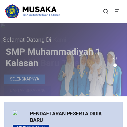
SMP Muhammadiyah 1
Situs Resmi SMP Muhammadiyah 1 Kalasan
Kalasan
lamat Datang Di
Bergabunglah Bersama Kami
Pendaftaran Peserta
SMP Muhammadiyah 1
Didik Baru Telah Dibuka
Kalasan
DAFTAR SEKARANG
SELENGKAPNYA
PENDAFTARAN PESERTA DIDIK
BARU