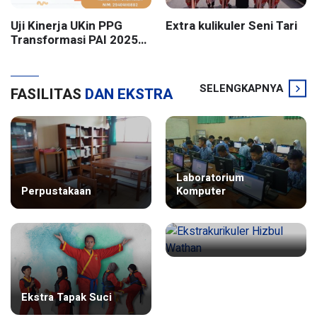
Uji Kinerja UKin PPG
Extra kulikuler Seni Tari
Transformasi PAI 2025
Batch 2 UIN Sunan
Kalijaga Yogyakarta
SELENGKAPNYA
FASILITAS
DAN EKSTRA
Laboratorium
Perpustakaan
Komputer
Ekstrakurikuler Hizbul
Ekstra Tapak Suci
Wathan