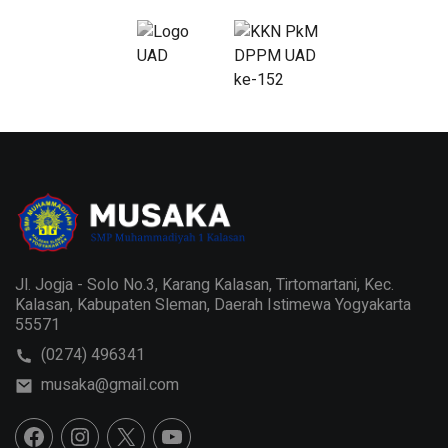
Jl. Jogja - Solo No.3, Karang Kalasan, Tirtomartani, Kec.
Kalasan, Kabupaten Sleman, Daerah Istimewa Yogyakarta
55571
(0274) 496341
musaka@gmail.com