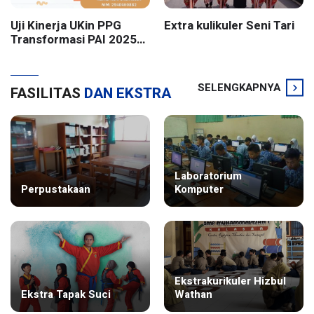
Uji Kinerja UKin PPG
Extra kulikuler Seni Tari
Transformasi PAI 2025
Batch 2 UIN Sunan
Kalijaga Yogyakarta
SELENGKAPNYA
FASILITAS
DAN EKSTRA
Laboratorium
Perpustakaan
Komputer
Ekstrakurikuler Hizbul
Ekstra Tapak Suci
Wathan