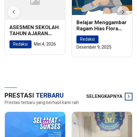
Belajar Menggambar
ASESMEN SEKOLAH
Ragam Hias Flora
TAHUN AJARAN
dan Fauna:
2025/2026
Redaksi
Menghidupkan
Redaksi
Mei 4, 2026
Keindahan Alam
Desember 9, 2025
dalam Karya Seni
PRESTASI
TERBARU
SELENGKAPNYA
Prestasi terbaru yang berhasil kami raih