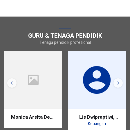
GURU & TENAGA PENDIDIK
Tenaga pendidik profesional
Monica Arsita Dewi,
Lis Dwipraptiwi,
S.Pd.
S.Pd.
Keuangan