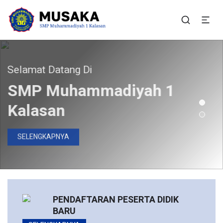
SMP Muhammadiyah 1
Situs Resmi SMP Muhammadiyah 1 Kalasan
Kalasan
elamat Datang Di
Bergabunglah Bersama Kami
Pendaftaran Peserta
SMP Muhammadiyah 1
Didik Baru Telah Dibuka
Kalasan
DAFTAR SEKARANG
SELENGKAPNYA
PENDAFTARAN PESERTA DIDIK
BARU