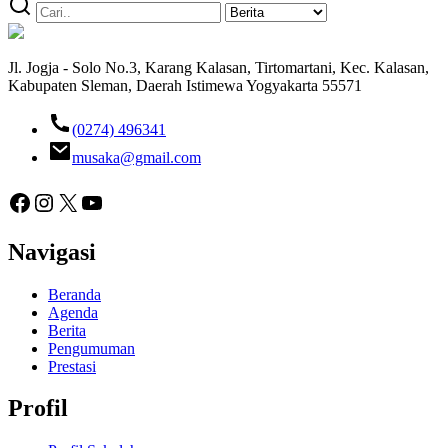
Jl. Jogja - Solo No.3, Karang Kalasan, Tirtomartani, Kec. Kalasan,
Kabupaten Sleman, Daerah Istimewa Yogyakarta 55571
(0274) 496341
musaka@gmail.com
Facebook
Instagram
X
YouTube
Navigasi
Beranda
Agenda
Berita
Pengumuman
Prestasi
Profil