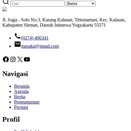
Jl. Jogja - Solo No.3, Karang Kalasan, Tirtomartani, Kec. Kalasan,
Kabupaten Sleman, Daerah Istimewa Yogyakarta 55571
(0274) 496341
musaka@gmail.com
Facebook
Instagram
X
YouTube
Navigasi
Beranda
Agenda
Berita
Pengumuman
Prestasi
Profil