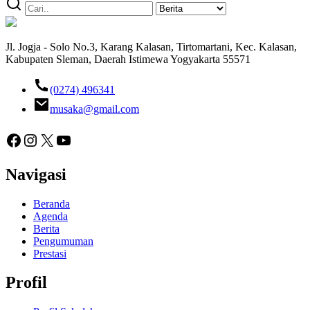
Jl. Jogja - Solo No.3, Karang Kalasan, Tirtomartani, Kec. Kalasan,
Kabupaten Sleman, Daerah Istimewa Yogyakarta 55571
(0274) 496341
musaka@gmail.com
Facebook
Instagram
X
YouTube
Navigasi
Beranda
Agenda
Berita
Pengumuman
Prestasi
Profil