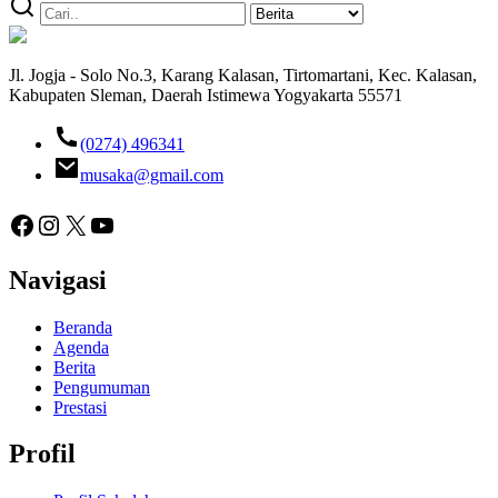
Jl. Jogja - Solo No.3, Karang Kalasan, Tirtomartani, Kec. Kalasan,
Kabupaten Sleman, Daerah Istimewa Yogyakarta 55571
(0274) 496341
musaka@gmail.com
Facebook
Instagram
X
YouTube
Navigasi
Beranda
Agenda
Berita
Pengumuman
Prestasi
Profil