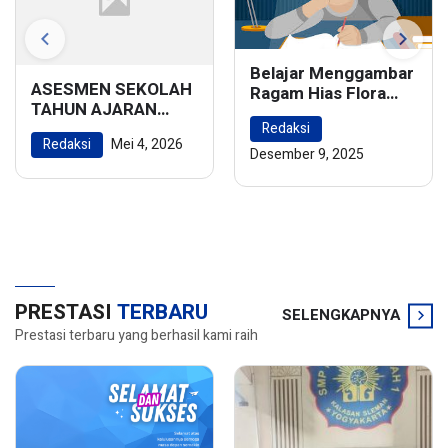
Belajar Menggambar
ASESMEN SEKOLAH
Ragam Hias Flora
TAHUN AJARAN
dan Fauna:
2025/2026
Redaksi
Menghidupkan
Redaksi
Mei 4, 2026
Keindahan Alam
Desember 9, 2025
dalam Karya Seni
PRESTASI
TERBARU
SELENGKAPNYA
Prestasi terbaru yang berhasil kami raih