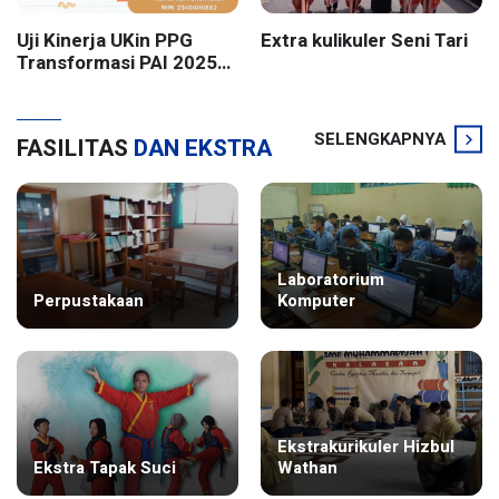
Uji Kinerja UKin PPG
Extra kulikuler Seni Tari
Transformasi PAI 2025
Batch 2 UIN Sunan
Kalijaga Yogyakarta
SELENGKAPNYA
FASILITAS
DAN EKSTRA
Laboratorium
Perpustakaan
Komputer
Ekstrakurikuler Hizbul
Ekstra Tapak Suci
Wathan