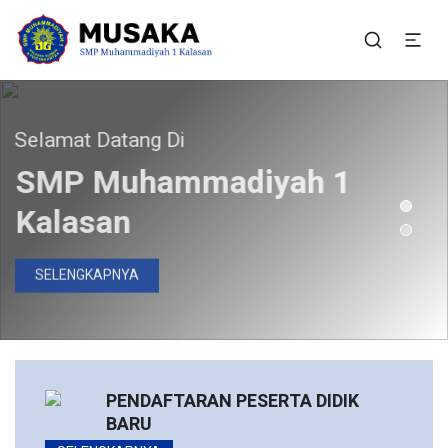
SMP Muhammadiyah 1
Situs Resmi SMP Muhammadiyah 1 Kalasan
Kalasan
elamat Datang Di
Bergabunglah Bersama Kami
Pendaftaran Peserta
SMP Muhammadiyah 1
Didik Baru Telah Dibuka
Kalasan
DAFTAR SEKARANG
SELENGKAPNYA
PENDAFTARAN PESERTA DIDIK
BARU