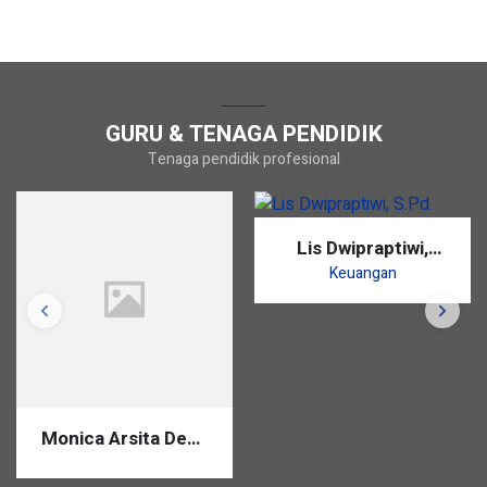
GURU & TENAGA PENDIDIK
Tenaga pendidik profesional
Lis Dwipraptiwi,
S.Pd.
Keuangan
Monica Arsita Dewi,
S.Pd.