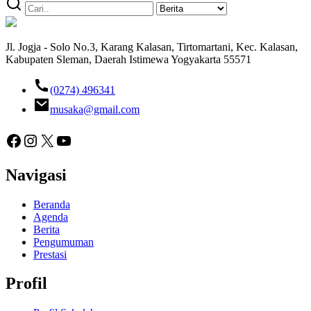
Jl. Jogja - Solo No.3, Karang Kalasan, Tirtomartani, Kec. Kalasan,
Kabupaten Sleman, Daerah Istimewa Yogyakarta 55571
(0274) 496341
musaka@gmail.com
Facebook
Instagram
X
YouTube
Navigasi
Beranda
Agenda
Berita
Pengumuman
Prestasi
Profil