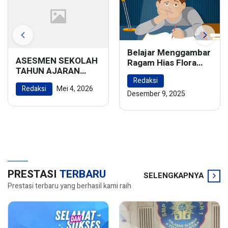
Belajar Menggambar
ASESMEN SEKOLAH
Ragam Hias Flora
TAHUN AJARAN
dan Fauna:
2025/2026
Redaksi
Menghidupkan
Redaksi
Mei 4, 2026
Keindahan Alam
Desember 9, 2025
dalam Karya Seni
PRESTASI
TERBARU
SELENGKAPNYA
Prestasi terbaru yang berhasil kami raih