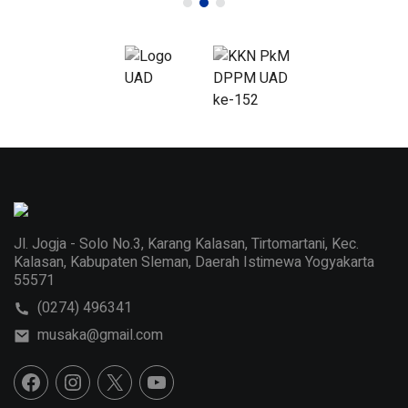
Jl. Jogja - Solo No.3, Karang Kalasan, Tirtomartani, Kec.
Kalasan, Kabupaten Sleman, Daerah Istimewa Yogyakarta
55571
(0274) 496341
musaka@gmail.com