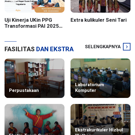
Uji Kinerja UKin PPG
Extra kulikuler Seni Tari
Transformasi PAI 2025
Batch 2 UIN Sunan
Kalijaga Yogyakarta
SELENGKAPNYA
FASILITAS
DAN EKSTRA
Laboratorium
Perpustakaan
Komputer
Ekstrakurikuler Hizbul