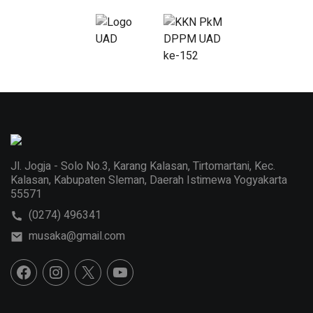
Jl. Jogja - Solo No.3, Karang Kalasan, Tirtomartani, Kec.
Kalasan, Kabupaten Sleman, Daerah Istimewa Yogyakarta
55571
(0274) 496341
musaka@gmail.com