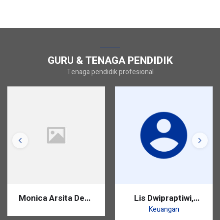
GURU & TENAGA PENDIDIK
Tenaga pendidik profesional
Monica Arsita Dewi,
Lis Dwipraptiwi,
S.Pd.
S.Pd.
Keuangan