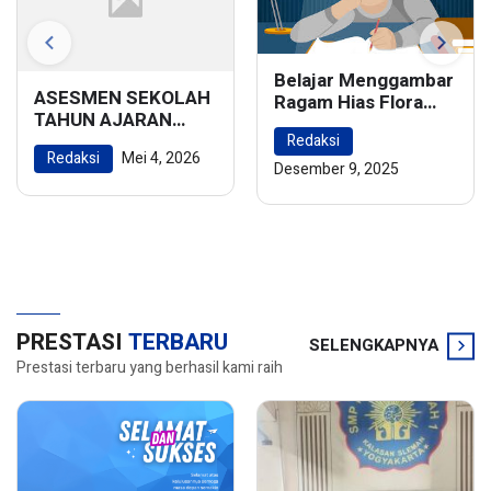
Belajar Menggambar
ASESMEN SEKOLAH
Ragam Hias Flora
TAHUN AJARAN
dan Fauna:
2025/2026
Redaksi
Menghidupkan
Redaksi
Mei 4, 2026
Keindahan Alam
Desember 9, 2025
dalam Karya Seni
PRESTASI
TERBARU
SELENGKAPNYA
Prestasi terbaru yang berhasil kami raih