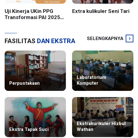
Uji Kinerja UKin PPG
Extra kulikuler Seni Tari
Transformasi PAI 2025
Batch 2 UIN Sunan
Kalijaga Yogyakarta
SELENGKAPNYA
FASILITAS
DAN EKSTRA
Laboratorium
Perpustakaan
Komputer
Ekstrakurikuler Hizbul
Ekstra Tapak Suci
Wathan