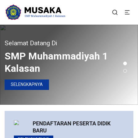
SMP Muhammadiyah 1
Situs Resmi SMP Muhammadiyah 1 Kalasan
Kalasan
ergabunglah Bersama Kami
Selamat Datang Di
SMP Muhammadiyah 1
Pendaftaran Peserta
Kalasan
Didik Baru Telah Dibuka
SELENGKAPNYA
DAFTAR SEKARANG
PENDAFTARAN PESERTA DIDIK
BARU