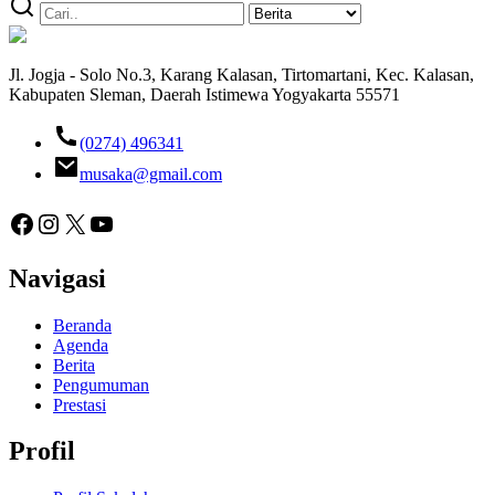
Jl. Jogja - Solo No.3, Karang Kalasan, Tirtomartani, Kec. Kalasan,
Kabupaten Sleman, Daerah Istimewa Yogyakarta 55571
(0274) 496341
musaka@gmail.com
Facebook
Instagram
X
YouTube
Navigasi
Beranda
Agenda
Berita
Pengumuman
Prestasi
Profil