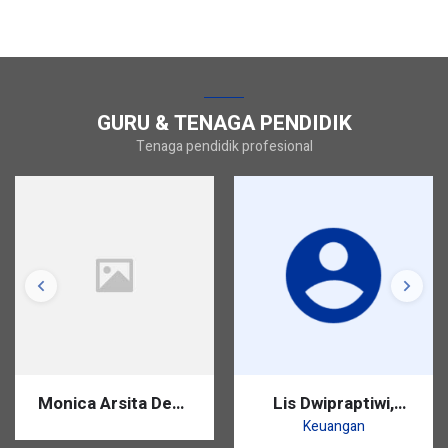
GURU & TENAGA PENDIDIK
Tenaga pendidik profesional
Monica Arsita Dewi,
Lis Dwipraptiwi,
S.Pd.
S.Pd.
Keuangan