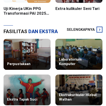
Uji Kinerja UKin PPG
Extra kulikuler Seni Tari
Transformasi PAI 2025
Batch 2 UIN Sunan
Kalijaga Yogyakarta
SELENGKAPNYA
FASILITAS
DAN EKSTRA
Laboratorium
Perpustakaan
Komputer
Ekstrakurikuler Hizbul
Ekstra Tapak Suci
Wathan