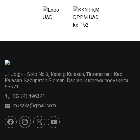
Jl. Jogja - Solo No.3, Karang Kalasan, Tirtomartani, Kec.
Kalasan, Kabupaten Sleman, Daerah Istimewa Yogyakarta
55571
(0274) 496341
musaka@gmail.com