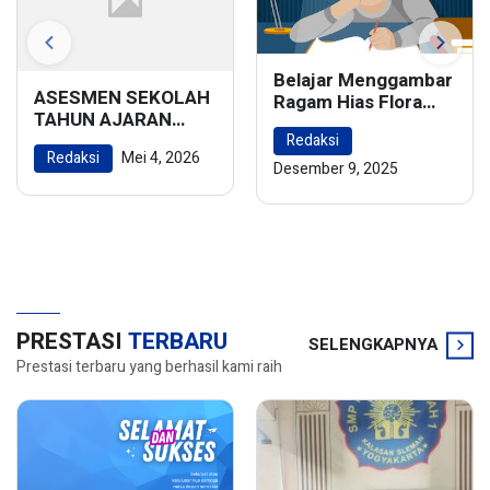
Belajar Menggambar
ASESMEN SEKOLAH
Ragam Hias Flora
TAHUN AJARAN
dan Fauna:
2025/2026
Redaksi
Menghidupkan
Redaksi
Mei 4, 2026
Keindahan Alam
Desember 9, 2025
dalam Karya Seni
PRESTASI
TERBARU
SELENGKAPNYA
Prestasi terbaru yang berhasil kami raih