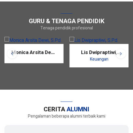
GURU & TENAGA PENDIDIK
Tenaga pendidik profesional
Monica Arsita Dewi,
Lis Dwipraptiwi,
S.Pd.
S.Pd.
Keuangan
CERITA
ALUMNI
Pengalaman beberapa alumni terbaik kami