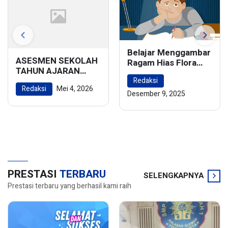
Belajar Menggambar
ASESMEN SEKOLAH
Ragam Hias Flora
TAHUN AJARAN
dan Fauna:
2025/2026
Redaksi
Menghidupkan
Redaksi
Mei 4, 2026
Keindahan Alam
Desember 9, 2025
dalam Karya Seni
PRESTASI
TERBARU
SELENGKAPNYA
Prestasi terbaru yang berhasil kami raih