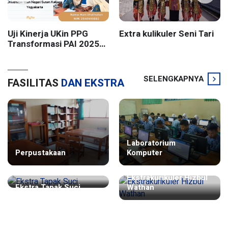
Uji Kinerja UKin PPG
Extra kulikuler Seni Tari
Transformasi PAI 2025
Batch 2 UIN Sunan
Kalijaga Yogyakarta
SELENGKAPNYA
FASILITAS
DAN EKSTRA
Laboratorium
Perpustakaan
Komputer
Ekstrakurikuler Hizbul
Ekstra Tapak Suci
Wathan