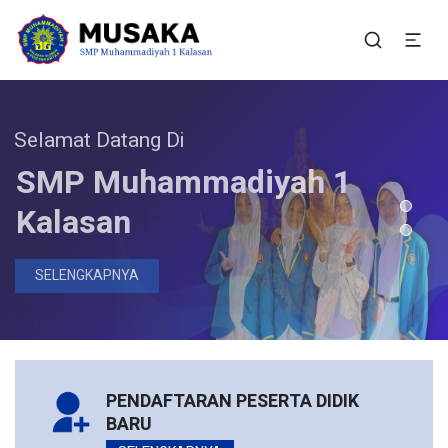
SMP Muhammadiyah 1
Situs Resmi SMP Muhammadiyah 1 Kalasan
Kalasan
elamat Datang Di
Bergabunglah Bersama Kami
Pendaftaran Peserta
SMP Muhammadiyah 1
Didik Baru Telah Dibuka
Kalasan
DAFTAR SEKARANG
SELENGKAPNYA
PENDAFTARAN PESERTA DIDIK
BARU