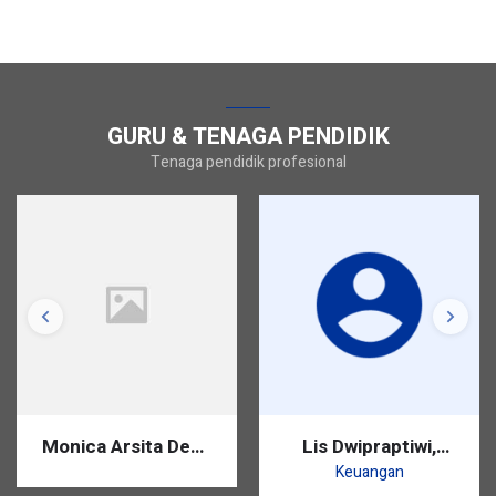
GURU & TENAGA PENDIDIK
Tenaga pendidik profesional
Monica Arsita Dewi,
Lis Dwipraptiwi,
S.Pd.
S.Pd.
Keuangan