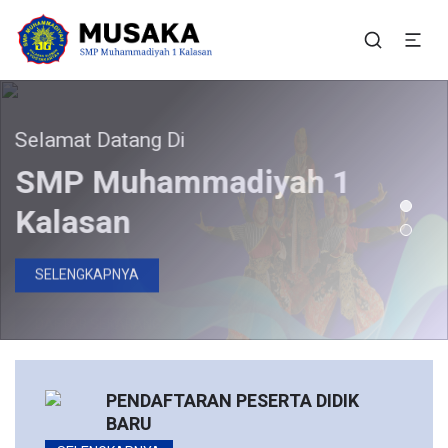
SMP Muhammadiyah 1
Situs Resmi SMP Muhammadiyah 1 Kalasan
Kalasan
elamat Datang Di
Bergabunglah Bersama Kami
Pendaftaran Peserta
SMP Muhammadiyah 1
Didik Baru Telah Dibuka
Kalasan
DAFTAR SEKARANG
SELENGKAPNYA
PENDAFTARAN PESERTA DIDIK
BARU