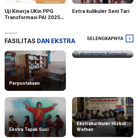
Uji Kinerja UKin PPG
Extra kulikuler Seni Tari
Transformasi PAI 2025
Batch 2 UIN Sunan
Kalijaga Yogyakarta
SELENGKAPNYA
FASILITAS
DAN EKSTRA
Laboratorium
Perpustakaan
Komputer
Ekstrakurikuler Hizbul
Ekstra Tapak Suci
Wathan