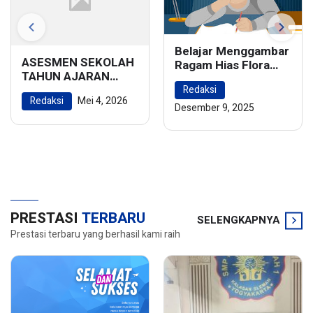
Belajar Menggambar
ASESMEN SEKOLAH
Ragam Hias Flora
TAHUN AJARAN
dan Fauna:
2025/2026
Redaksi
Menghidupkan
Redaksi
Mei 4, 2026
Keindahan Alam
Desember 9, 2025
dalam Karya Seni
PRESTASI
TERBARU
SELENGKAPNYA
Prestasi terbaru yang berhasil kami raih