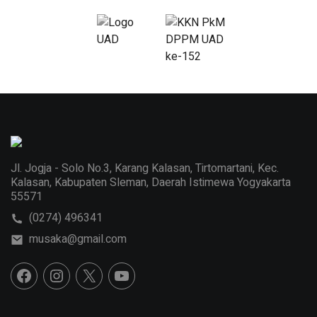
Jl. Jogja - Solo No.3, Karang Kalasan, Tirtomartani, Kec.
Kalasan, Kabupaten Sleman, Daerah Istimewa Yogyakarta
55571
(0274) 496341
musaka@gmail.com