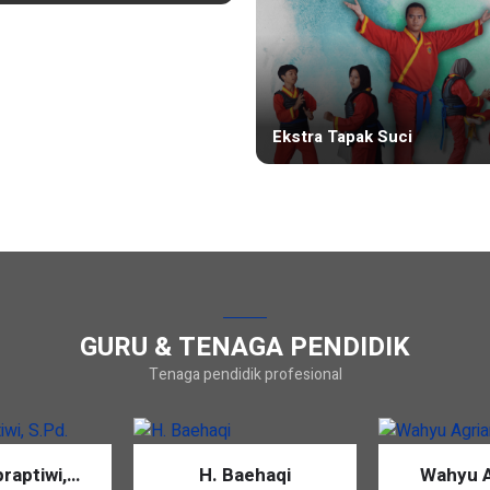
oratorium Komputer
Ekstra Tapak Suci
GURU & TENAGA PENDIDIK
Tenaga pendidik profesional
raptiwi,
H. Baehaqi
Wahyu A