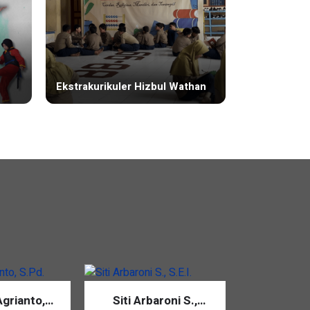
Ekstrakurikuler Hizbul Wathan
grianto,
Siti Arbaroni S.,