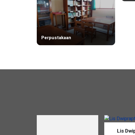
Perpustakaan
Lab
Lis Dwip