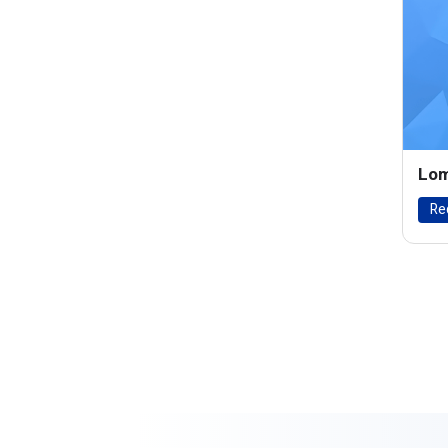
Lom
Re