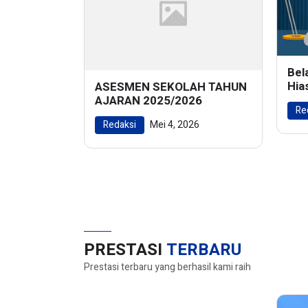
Bel
Hia
ASESMEN SEKOLAH TAHUN
Men
AJARAN 2025/2026
Re
Ala
Redaksi
Mei 4, 2026
PRESTASI
TERBARU
Prestasi terbaru yang berhasil kami raih