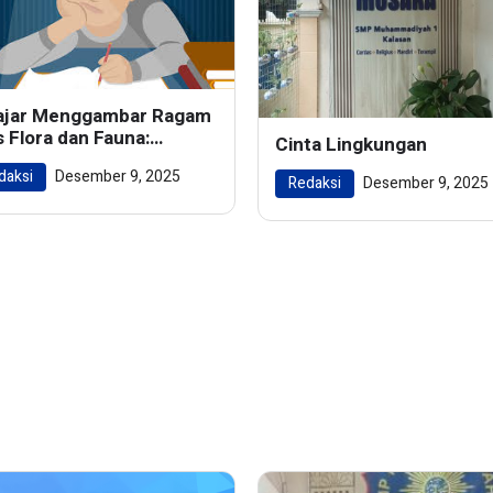
ajar Menggambar Ragam
s Flora dan Fauna:
Cinta Lingkungan
ghidupkan Keindahan
daksi
Desember 9, 2025
m dalam Karya Seni
Redaksi
Desember 9, 2025