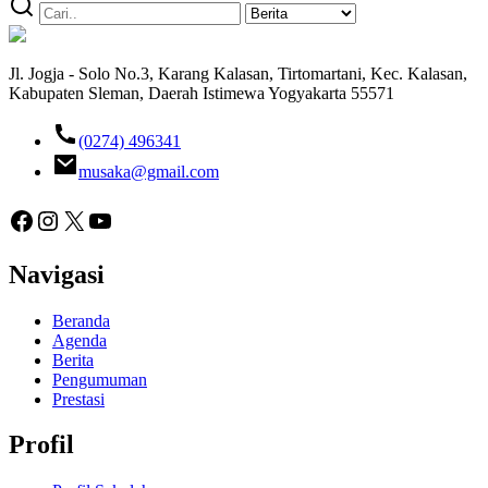
Jl. Jogja - Solo No.3, Karang Kalasan, Tirtomartani, Kec. Kalasan,
Kabupaten Sleman, Daerah Istimewa Yogyakarta 55571
(0274) 496341
musaka@gmail.com
Facebook
Instagram
X
YouTube
Navigasi
Beranda
Agenda
Berita
Pengumuman
Prestasi
Profil