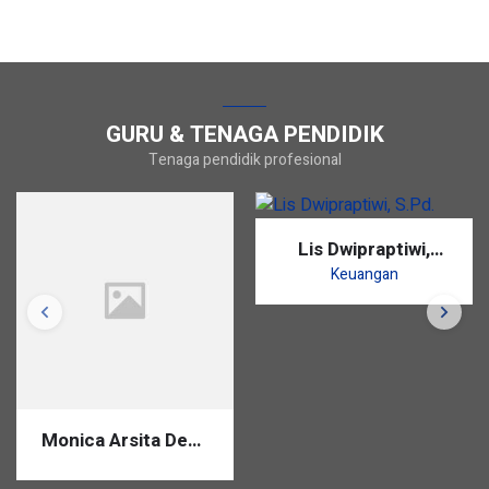
GURU & TENAGA PENDIDIK
Tenaga pendidik profesional
Lis Dwipraptiwi,
S.Pd.
Keuangan
Monica Arsita Dewi,
S.Pd.