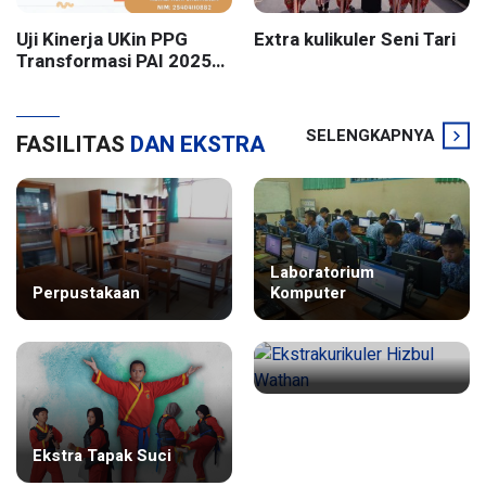
Uji Kinerja UKin PPG
Extra kulikuler Seni Tari
Transformasi PAI 2025
Batch 2 UIN Sunan
Kalijaga Yogyakarta
SELENGKAPNYA
FASILITAS
DAN EKSTRA
Laboratorium
Perpustakaan
Komputer
Ekstrakurikuler Hizbul
Ekstra Tapak Suci
Wathan