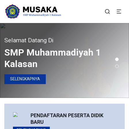
SMP Muhammadiyah 1
Situs Resmi SMP Muhammadiyah 1 Kalasan
Kalasan
ergabunglah Bersama Kami
Selamat Datang Di
SMP Muhammadiyah 1
Pendaftaran Peserta
Kalasan
Didik Baru Telah Dibuka
SELENGKAPNYA
DAFTAR SEKARANG
PENDAFTARAN PESERTA DIDIK
BARU