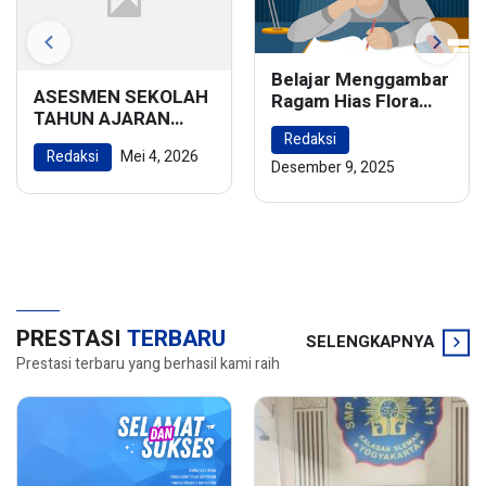
Belajar Menggambar
ASESMEN SEKOLAH
Ragam Hias Flora
TAHUN AJARAN
dan Fauna:
2025/2026
Redaksi
Menghidupkan
Redaksi
Mei 4, 2026
Keindahan Alam
Desember 9, 2025
dalam Karya Seni
PRESTASI
TERBARU
SELENGKAPNYA
Prestasi terbaru yang berhasil kami raih