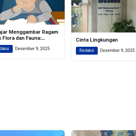
ajar Menggambar Ragam
s Flora dan Fauna:
Cinta Lingkungan
ghidupkan Keindahan
daksi
Desember 9, 2025
m dalam Karya Seni
Redaksi
Desember 9, 2025