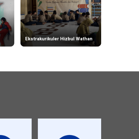
Ekstrakurikuler Hizbul Wathan
Hani Sha