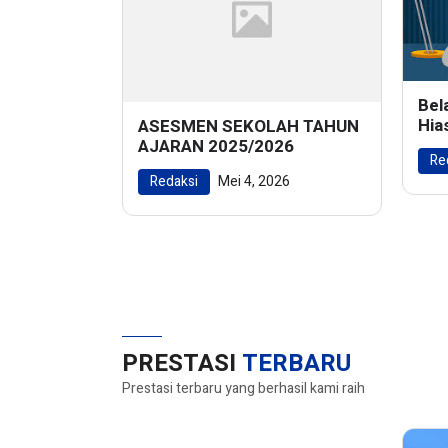
Bel
Hia
ASESMEN SEKOLAH TAHUN
Men
AJARAN 2025/2026
Re
Ala
Redaksi
Mei 4, 2026
PRESTASI
TERBARU
Prestasi terbaru yang berhasil kami raih