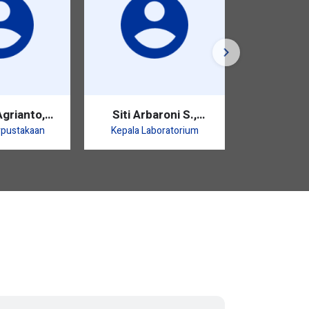
S.
Bidang
grianto,
Siti Arbaroni S.,
Pd.
S.E.I.
rpustakaan
Kepala Laboratorium