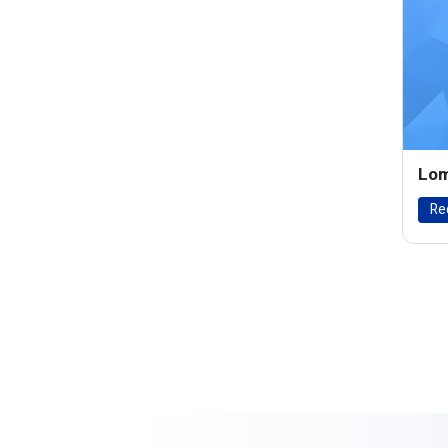
Lom
Re