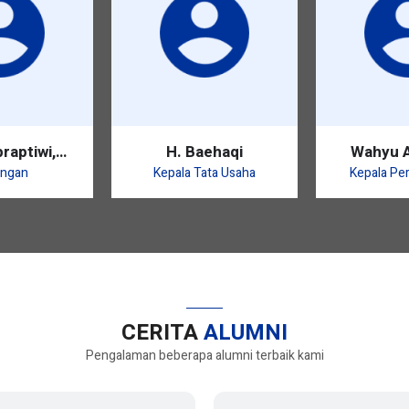
raptiwi,
H. Baehaqi
Wahyu A
Pd.
S.
ngan
Kepala Tata Usaha
Kepala Pe
CERITA
ALUMNI
Pengalaman beberapa alumni terbaik kami