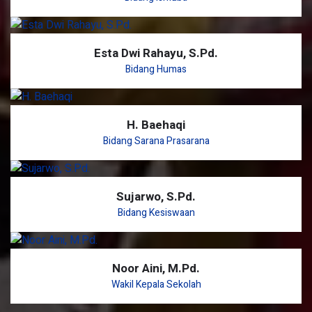
Esta Dwi Rahayu, S.Pd.
Bidang Humas
H. Baehaqi
Bidang Sarana Prasarana
Sujarwo, S.Pd.
Bidang Kesiswaan
Noor Aini, M.Pd.
Wakil Kepala Sekolah