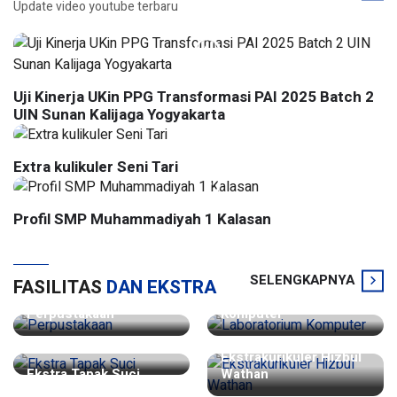
Update video youtube terbaru
Uji Kinerja UKin PPG Transformasi PAI 2025 Batch 2
UIN Sunan Kalijaga Yogyakarta
Extra kulikuler Seni Tari
Profil SMP Muhammadiyah 1 Kalasan
SELENGKAPNYA
FASILITAS
DAN EKSTRA
Laboratorium
Perpustakaan
Komputer
Ekstrakurikuler Hizbul
Ekstra Tapak Suci
Wathan