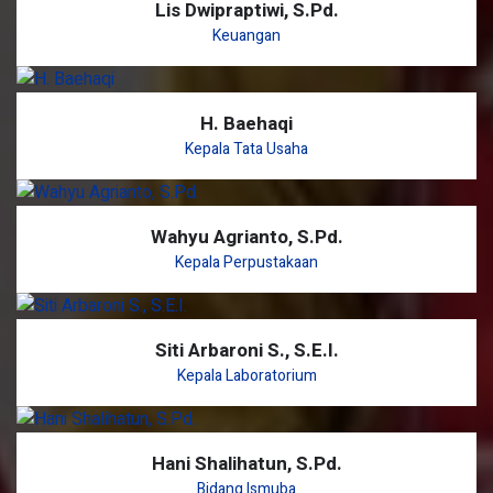
Lis Dwipraptiwi, S.Pd.
Keuangan
H. Baehaqi
Kepala Tata Usaha
Wahyu Agrianto, S.Pd.
Kepala Perpustakaan
Siti Arbaroni S., S.E.I.
Kepala Laboratorium
Hani Shalihatun, S.Pd.
Bidang Ismuba