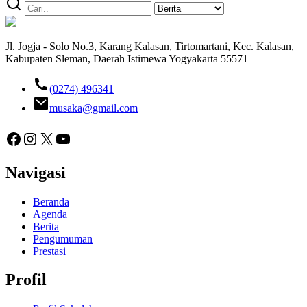
Jl. Jogja - Solo No.3, Karang Kalasan, Tirtomartani, Kec. Kalasan,
Kabupaten Sleman, Daerah Istimewa Yogyakarta 55571
(0274) 496341
musaka@gmail.com
Facebook
Instagram
X
YouTube
Navigasi
Beranda
Agenda
Berita
Pengumuman
Prestasi
Profil