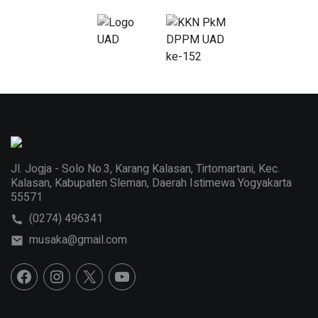
Jl. Jogja - Solo No.3, Karang Kalasan, Tirtomartani, Kec.
Kalasan, Kabupaten Sleman, Daerah Istimewa Yogyakarta
55571
(0274) 496341
musaka@gmail.com