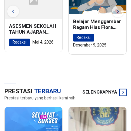
Belajar Menggambar
ASESMEN SEKOLAH
Ragam Hias Flora
TAHUN AJARAN
dan Fauna:
2025/2026
Redaksi
Menghidupkan
Redaksi
Mei 4, 2026
Keindahan Alam
Desember 9, 2025
dalam Karya Seni
PRESTASI
TERBARU
SELENGKAPNYA
Prestasi terbaru yang berhasil kami raih