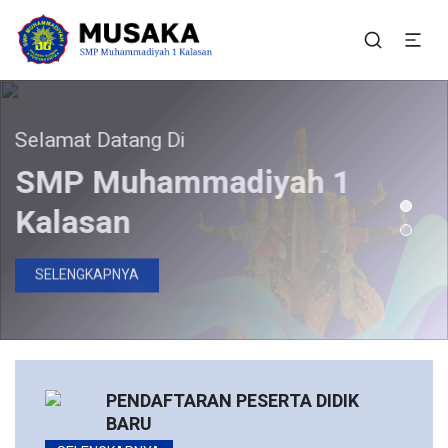
SMP Muhammadiyah 1
Situs Resmi SMP Muhammadiyah 1 Kalasan
Kalasan
elamat Datang Di
Bergabunglah Bersama Kami
Pendaftaran Peserta
SMP Muhammadiyah 1
Didik Baru Telah Dibuka
Kalasan
DAFTAR SEKARANG
SELENGKAPNYA
PENDAFTARAN PESERTA DIDIK
BARU