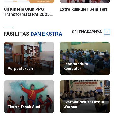
Uji Kinerja UKin PPG
Extra kulikuler Seni Tari
Transformasi PAI 2025
Batch 2 UIN Sunan
Kalijaga Yogyakarta
SELENGKAPNYA
FASILITAS
DAN EKSTRA
Laboratorium
Perpustakaan
Komputer
Ekstrakurikuler Hizbul
Ekstra Tapak Suci
Wathan