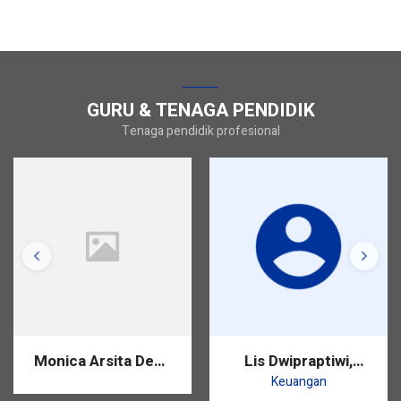
GURU & TENAGA PENDIDIK
Tenaga pendidik profesional
Monica Arsita Dewi,
Lis Dwipraptiwi,
S.Pd.
S.Pd.
Keuangan