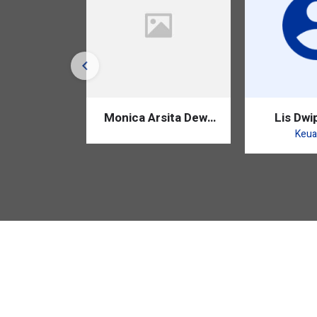
wahyuni
Monica Arsita Dewi,
Lis Dwip
S.Pd.
S.
ru
Keua