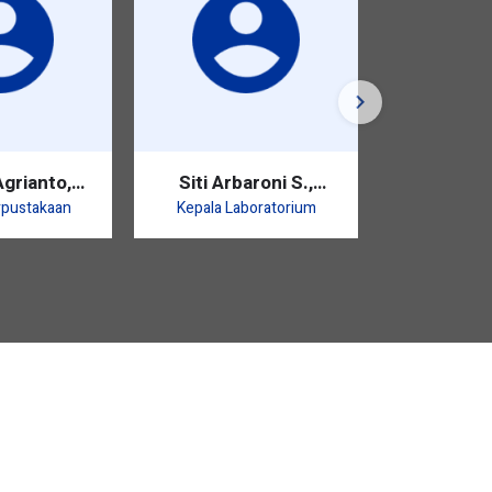
grianto,
Siti Arbaroni S.,
Hani Sha
Pd.
S.E.I.
S.
rpustakaan
Kepala Laboratorium
Bidang