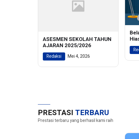
Bel
Hia
ASESMEN SEKOLAH TAHUN
Men
AJARAN 2025/2026
Re
Ala
Redaksi
Mei 4, 2026
PRESTASI
TERBARU
Prestasi terbaru yang berhasil kami raih