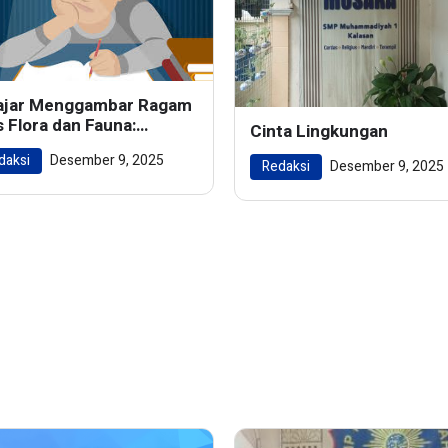
ajar Menggambar Ragam
s Flora dan Fauna:
Cinta Lingkungan
ghidupkan Keindahan
daksi
Desember 9, 2025
m dalam Karya Seni
Redaksi
Desember 9, 2025