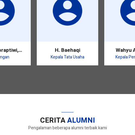
raptiwi,
H. Baehaqi
Wahyu A
Pd.
S.
ngan
Kepala Tata Usaha
Kepala Pe
CERITA
ALUMNI
Pengalaman beberapa alumni terbaik kami