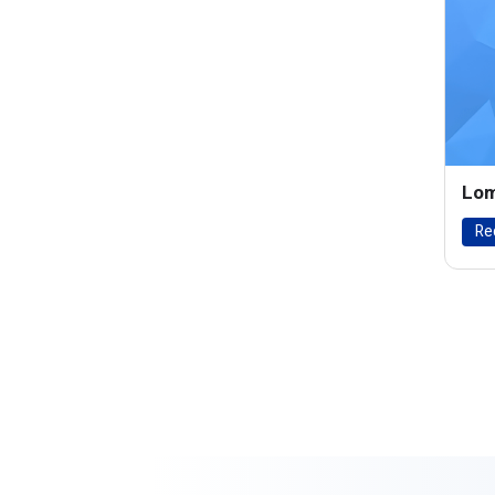
Lom
Re