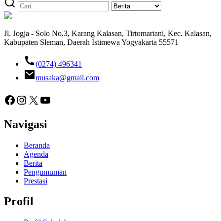
Jl. Jogja - Solo No.3, Karang Kalasan, Tirtomartani, Kec. Kalasan,
Kabupaten Sleman, Daerah Istimewa Yogyakarta 55571
(0274) 496341
musaka@gmail.com
Facebook
Instagram
X
YouTube
Navigasi
Beranda
Agenda
Berita
Pengumuman
Prestasi
Profil