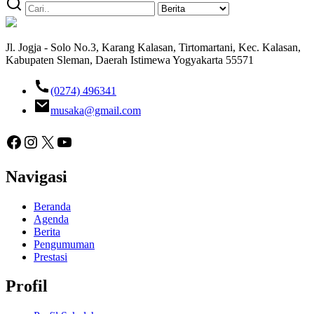
Jl. Jogja - Solo No.3, Karang Kalasan, Tirtomartani, Kec. Kalasan,
Kabupaten Sleman, Daerah Istimewa Yogyakarta 55571
(0274) 496341
musaka@gmail.com
Facebook
Instagram
X
YouTube
Navigasi
Beranda
Agenda
Berita
Pengumuman
Prestasi
Profil