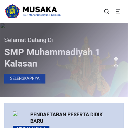
SMP Muhammadiyah 1
Situs Resmi SMP Muhammadiyah 1 Kalasan
Kalasan
elamat Datang Di
Bergabunglah Bersama Kami
Pendaftaran Peserta
SMP Muhammadiyah 1
Didik Baru Telah Dibuka
Kalasan
DAFTAR SEKARANG
SELENGKAPNYA
PENDAFTARAN PESERTA DIDIK
BARU