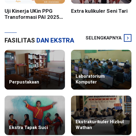
Uji Kinerja UKin PPG
Extra kulikuler Seni Tari
Transformasi PAI 2025
Batch 2 UIN Sunan
Kalijaga Yogyakarta
SELENGKAPNYA
FASILITAS
DAN EKSTRA
Laboratorium
Perpustakaan
Komputer
Ekstrakurikuler Hizbul
Ekstra Tapak Suci
Wathan