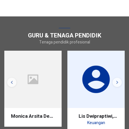
GURU & TENAGA PENDIDIK
Tenaga pendidik profesional
Monica Arsita Dewi,
Lis Dwipraptiwi,
S.Pd.
S.Pd.
Keuangan