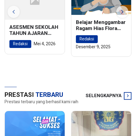
Belajar Menggambar
ASESMEN SEKOLAH
Ragam Hias Flora
TAHUN AJARAN
dan Fauna:
2025/2026
Redaksi
Menghidupkan
Redaksi
Mei 4, 2026
Keindahan Alam
Desember 9, 2025
dalam Karya Seni
PRESTASI
TERBARU
SELENGKAPNYA
Prestasi terbaru yang berhasil kami raih