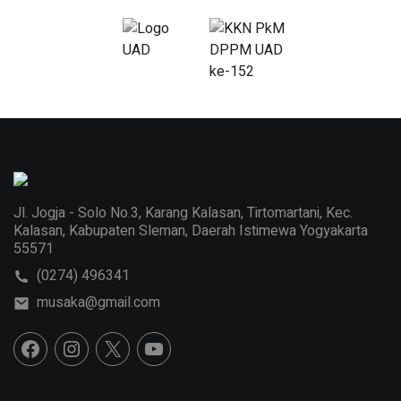
Jl. Jogja - Solo No.3, Karang Kalasan, Tirtomartani, Kec.
Kalasan, Kabupaten Sleman, Daerah Istimewa Yogyakarta
55571
(0274) 496341
musaka@gmail.com