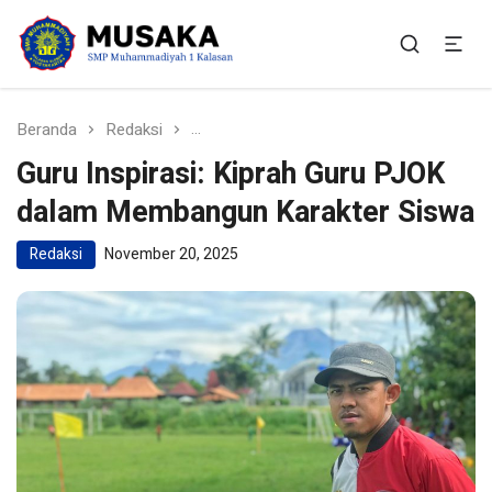
SMP Muhammadiyah 1
Situs Resmi SMP Muhammadiyah 1 Kalasan
Kalasan
Beranda
Redaksi
Guru Inspirasi: Kiprah Guru PJOK da
Guru Inspirasi: Kiprah Guru PJOK
dalam Membangun Karakter Siswa
Redaksi
November 20, 2025