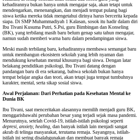
kehadirannya bukan hanya untuk mengajar saja, akan tetapi untuk
mendengarkan, menenangkan, dan menjadi tempat pulang bagi
siswa ketika mereka tidak mengetahui dirinya harus bercerita kepada
siapa. Di SMP Muhammadiyah 1 Kalasan, sosok itu hadir dalam diri
Ibu Tivani Kusuma Putri, S.Psi, guru Bimbingan dan Konseling
(BK), yang terbilang masih baru belum genap satu tahun mengajar,
namun sudah memberi warna baru dalam pendampingan siswa.
Meski masih terbilang baru, kehadirannya membawa semangat baru
untuk membangun ekosistem sekolah yang lebih nyaman dan
mendukung kesehatan mental khusunya bagi siswa. Dengan latar
belakang pendidikan psikologi, Ibu Tivani datang dengan
pandangan baru di era sekarang, bahwa sekolah bukan hanya
tempat belajar angka dan teori, akan tetapi juga tempat tumbuhnya
karakter, mental, serta sikap sosial siswa.
Awal Perjalanan: Dari Perhatian pada Kesehatan Mental ke
Dunia BK
Ibu Tivani, saat menceritakan alasannya memilih menjadi guru BK,
menggarisbawahi perubahan besar yang terjadi sejak masa pandemi.
Menurutnya, setelah Covid-19, istilah-istilah psikologi seperti
depresi, anxiety, healing,
dan banyak istilah lain menjadi sangat
akrab di telinga masyarakat, terutama remaja. Sayangnya, istilah-
istilah ini sering disalahgunakan dan membuat banyak remaja