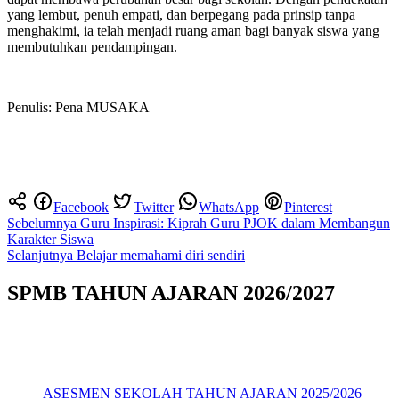
yang lembut, penuh empati, dan berpegang pada prinsip tanpa
menghakimi, ia telah menjadi ruang aman bagi banyak siswa yang
membutuhkan pendampingan.
Penulis: Pena MUSAKA
Facebook
Twitter
WhatsApp
Pinterest
Navigasi
Sebelumnya
Guru Inspirasi: Kiprah Guru PJOK dalam Membangun
Karakter Siswa
pos
Selanjutnya
Belajar memahami diri sendiri
SPMB TAHUN AJARAN 2026/2027
ASESMEN SEKOLAH TAHUN AJARAN 2025/2026