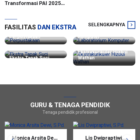
Transformasi PAI 2025
Batch 2 UIN Sunan
Kalijaga Yogyakarta
SELENGKAPNYA
FASILITAS
DAN EKSTRA
Laboratorium
Perpustakaan
Komputer
Ekstrakurikuler Hizbul
Ekstra Tapak Suci
Wathan
GURU & TENAGA PENDIDIK
Tenaga pendidik profesional
Monica Arsita Dewi,
Lis Dwipraptiwi,