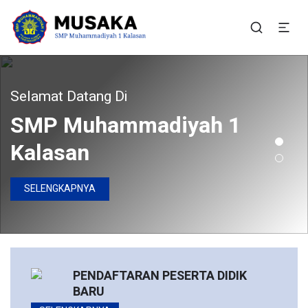
SMP Muhammadiyah 1
Situs Resmi SMP Muhammadiyah 1 Kalasan
Kalasan
rgabunglah Bersama Kami
Selamat Datang Di
SMP Muhammadiyah 1
Pendaftaran Peserta
Kalasan
Didik Baru Telah Dibuka
SELENGKAPNYA
DAFTAR SEKARANG
PENDAFTARAN PESERTA DIDIK
BARU