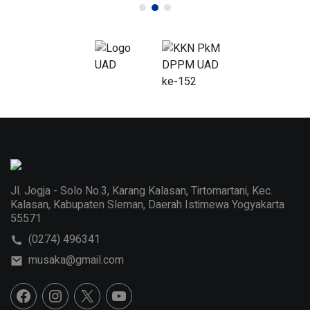
Jl. Jogja - Solo No.3, Karang Kalasan, Tirtomartani, Kec.
Kalasan, Kabupaten Sleman, Daerah Istimewa Yogyakarta
55571
(0274) 496341
musaka@gmail.com