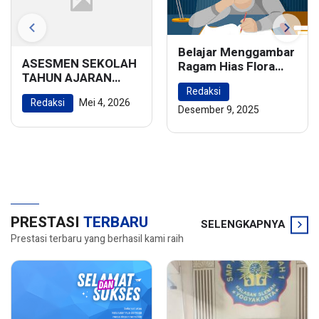
Belajar Menggambar
ASESMEN SEKOLAH
Ragam Hias Flora
TAHUN AJARAN
dan Fauna:
2025/2026
Redaksi
Menghidupkan
Redaksi
Mei 4, 2026
Keindahan Alam
Desember 9, 2025
dalam Karya Seni
PRESTASI
TERBARU
SELENGKAPNYA
Prestasi terbaru yang berhasil kami raih