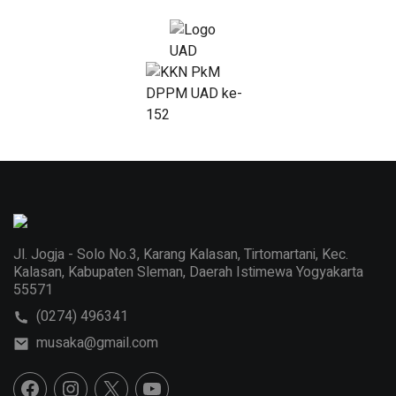
Jl. Jogja - Solo No.3, Karang Kalasan, Tirtomartani, Kec.
Kalasan, Kabupaten Sleman, Daerah Istimewa Yogyakarta
55571
(0274) 496341
musaka@gmail.com