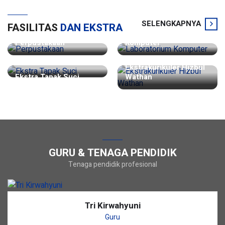
SELENGKAPNYA
FASILITAS
DAN EKSTRA
Laboratorium
Perpustakaan
Komputer
Ekstrakurikuler Hizbul
Ekstra Tapak Suci
Wathan
GURU & TENAGA PENDIDIK
Tenaga pendidik profesional
Tri Kirwahyuni
Guru