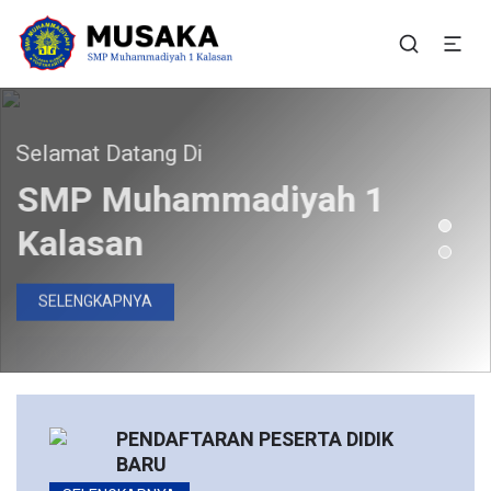
SMP Muhammadiyah 1
Situs Resmi SMP Muhammadiyah 1 Kalasan
Kalasan
elamat Datang Di
Bergabunglah Bersama Kami
Pendaftaran Peserta
SMP Muhammadiyah 1
Didik Baru Telah Dibuka
Kalasan
DAFTAR SEKARANG
SELENGKAPNYA
PENDAFTARAN PESERTA DIDIK
BARU