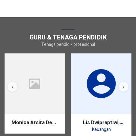
GURU & TENAGA PENDIDIK
Tenaga pendidik profesional
Monica Arsita Dewi,
Lis Dwipraptiwi,
S.Pd.
S.Pd.
Keuangan