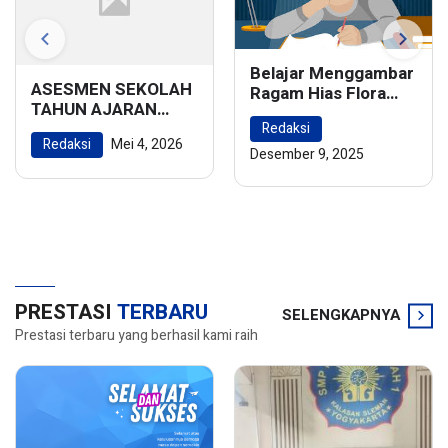
Belajar Menggambar
ASESMEN SEKOLAH
Ragam Hias Flora
TAHUN AJARAN
dan Fauna:
2025/2026
Redaksi
Menghidupkan
Redaksi
Mei 4, 2026
Keindahan Alam
Desember 9, 2025
dalam Karya Seni
PRESTASI
TERBARU
SELENGKAPNYA
Prestasi terbaru yang berhasil kami raih