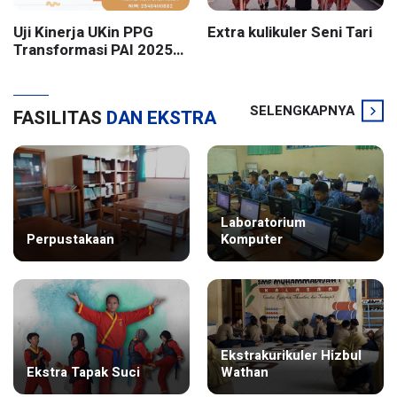
Uji Kinerja UKin PPG
Extra kulikuler Seni Tari
Transformasi PAI 2025
Batch 2 UIN Sunan
Kalijaga Yogyakarta
SELENGKAPNYA
FASILITAS
DAN EKSTRA
Laboratorium
Perpustakaan
Komputer
Ekstrakurikuler Hizbul
Ekstra Tapak Suci
Wathan