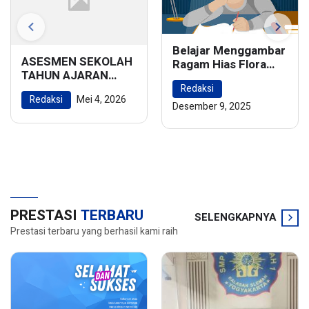
Belajar Menggambar
ASESMEN SEKOLAH
Ragam Hias Flora
TAHUN AJARAN
dan Fauna:
2025/2026
Redaksi
Menghidupkan
Redaksi
Mei 4, 2026
Keindahan Alam
Desember 9, 2025
dalam Karya Seni
PRESTASI
TERBARU
SELENGKAPNYA
Prestasi terbaru yang berhasil kami raih