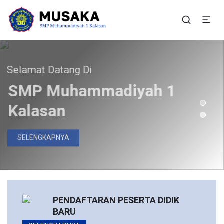
SMP Muhammadiyah 1
Situs Resmi SMP Muhammadiyah 1 Kalasan
Kalasan
elamat Datang Di
Bergabunglah Bersama Kami
Pendaftaran Peserta
SMP Muhammadiyah 1
Didik Baru Telah Dibuka
Kalasan
DAFTAR SEKARANG
SELENGKAPNYA
PENDAFTARAN PESERTA DIDIK
BARU