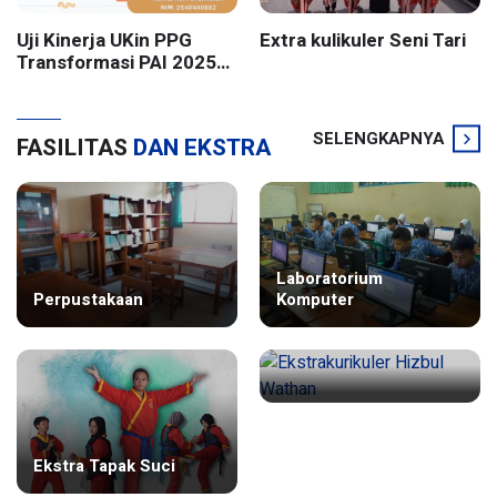
Uji Kinerja UKin PPG
Extra kulikuler Seni Tari
Transformasi PAI 2025
Batch 2 UIN Sunan
Kalijaga Yogyakarta
SELENGKAPNYA
FASILITAS
DAN EKSTRA
Laboratorium
Perpustakaan
Komputer
Ekstrakurikuler Hizbul
Ekstra Tapak Suci
Wathan