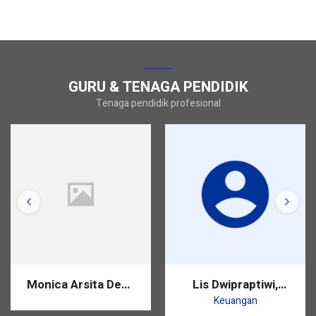
GURU & TENAGA PENDIDIK
Tenaga pendidik profesional
Monica Arsita Dewi,
Lis Dwipraptiwi,
S.Pd.
S.Pd.
Keuangan