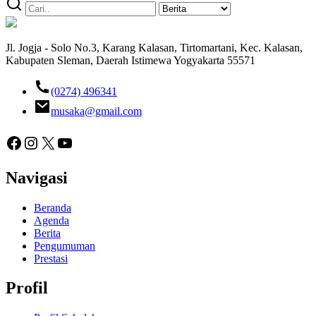
Jl. Jogja - Solo No.3, Karang Kalasan, Tirtomartani, Kec. Kalasan,
Kabupaten Sleman, Daerah Istimewa Yogyakarta 55571
(0274) 496341
musaka@gmail.com
Facebook
Instagram
X
YouTube
Navigasi
Beranda
Agenda
Berita
Pengumuman
Prestasi
Profil