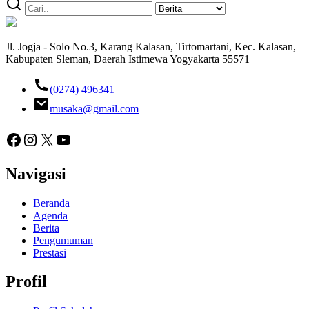
Jl. Jogja - Solo No.3, Karang Kalasan, Tirtomartani, Kec. Kalasan,
Kabupaten Sleman, Daerah Istimewa Yogyakarta 55571
(0274) 496341
musaka@gmail.com
Facebook
Instagram
X
YouTube
Navigasi
Beranda
Agenda
Berita
Pengumuman
Prestasi
Profil